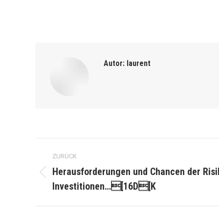
Autor:
laurent
Kommentarnavigation
ZURÜCK
Herausforderungen und Chancen der Ris
Vorheriger
Investitionen…[16D[K
Beitrag: