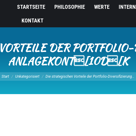
STARTSEITE
PHILOSOPHIE
WERTE
INTERN
KONTAKT
VORTEILE DER PORTFOLIO-
ANLAGEKONT[10D[K
e befinden sich hier:
Start
Unkategorisiert
Die strategischen Vorteile der Portfolio-Diversifizierung…