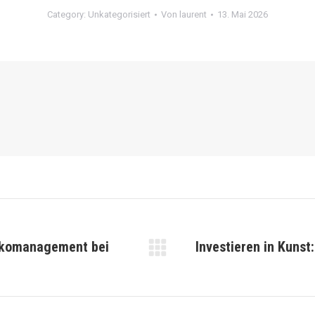
Category:
Unkategorisiert
Von
laurent
13. Mai 2026
ikomanagement bei
Investieren in Kunst
Nächster
Beitrag: