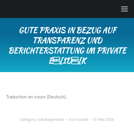
GUTE PRAXIS IN BEZUG AUF
TRANSPARENZ UND
BERICHTERSTATTUNG IM PRIVATE
E[1D[K
Sie befinden sich hier:
Traduction en cours (Deutsch)…
Category:
Unkategorisiert
Von
laurent
13. Mai 2026