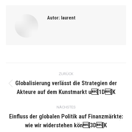
Autor:
laurent
Kommentarnavigation
ZURÜCK
Globalisierung verlässt die Strategien der
Vorheriger
Akteure auf dem Kunstmarkt u[1D[K
Beitrag:
NÄCHSTES
Einfluss der globalen Politik auf Finanzmärkte:
Nächster
wie wir widerstehen kön[3D[K
Beitrag: