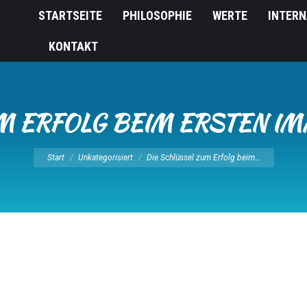
STARTSEITE
PHILOSOPHIE
WERTE
INTERN
KONTAKT
M ERFOLG BEIM ERSTEN I
Sie befinden sich hier:
Start
Unkategorisiert
Die Schlüssel zum Erfolg beim…