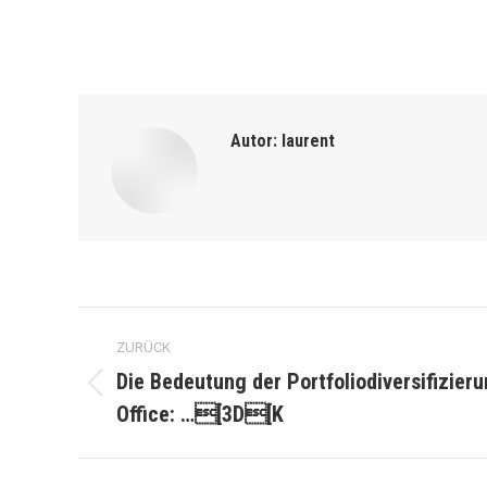
Autor:
laurent
Kommentarnavigation
ZURÜCK
Die Bedeutung der Portfoliodiversifizier
Vorheriger
Office: …[3D[K
Beitrag: