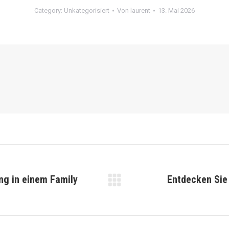
Category:
Unkategorisiert
Von
laurent
13. Mai 2026
ung in einem Family
Entdecken Sie 
Nächster
Beitrag: