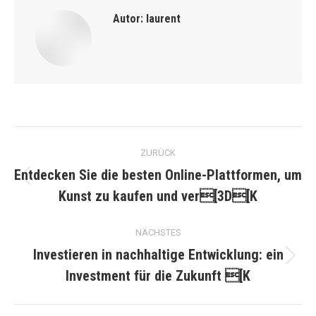
Autor:
laurent
Kommentarnavigation
ZURÜCK
Entdecken Sie die besten Online-Plattformen, um
Vorheriger
Kunst zu kaufen und ver[3D[K
Beitrag:
NÄCHSTES
Investieren in nachhaltige Entwicklung: ein
Nächster
Investment für die Zukunft [K
Beitrag: