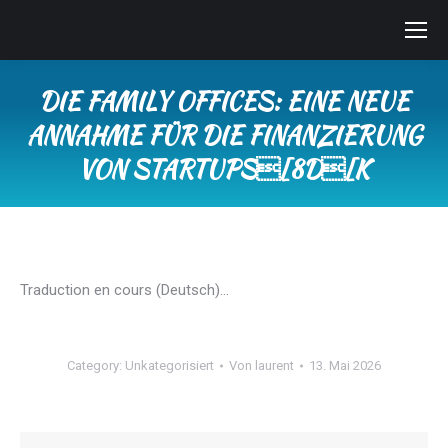
DIE FAMILY OFFICES: EINE NEUE
ANNAHME FÜR DIE FINANZIERUNG
VON STARTUPS[8D[K
Sie befinden sich hier:
Traduction en cours (Deutsch)…
Category:
Unkategorisiert
Von
laurent
13. Mai 2026