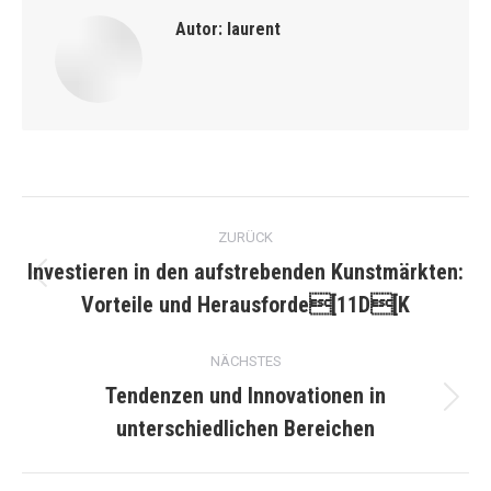
Autor:
laurent
Kommentarnavigation
ZURÜCK
Investieren in den aufstrebenden Kunstmärkten:
Vorheriger
Vorteile und Herausforde[11D[K
Beitrag:
NÄCHSTES
Tendenzen und Innovationen in
Nächster
unterschiedlichen Bereichen
Beitrag: