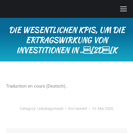
DIE WESENTLICHEN KPIS, UM DIE
ERTRAGSWIRKUNG VON
INVESTITIONEN IN ..[2D[K
Sie befinden sich hier:
Traduction en cours (Deutsch)…
Category:
Unkategorisiert
Von
laurent
13. Mai 2026