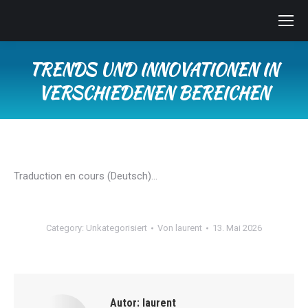
TRENDS UND INNOVATIONEN IN
VERSCHIEDENEN BEREICHEN
Sie befinden sich hier:
Traduction en cours (Deutsch)…
Category:
Unkategorisiert
Von
laurent
13. Mai 2026
Autor:
laurent