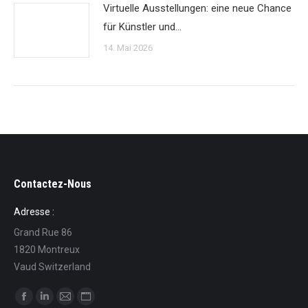
Virtuelle Ausstellungen: eine neue Chance
für Künstler und…
14. Mai 2026
Contactez-Nous
Adresse :
Grand Rue 86
1820 Montreux
Vaud Switzerland
Finden Sie uns auf:
Facebook
Linkedin
E-
Website