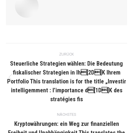
Kommentarnavigation
ZURÜCK
Steuerliche Strategien wählen: Die Bedeutung
fiskalischer Strategien in Ih[2D[K Ihrem
Portfolio This translation is for the title „Investir
Vorheriger
Beitrag:
intelligemment : l’importance d[1D[K des
stratégies fis
NÄCHSTES
Kryptowährungen: ein Weg zur finanziellen
Freiheit und Unabhängigkeit This translates the