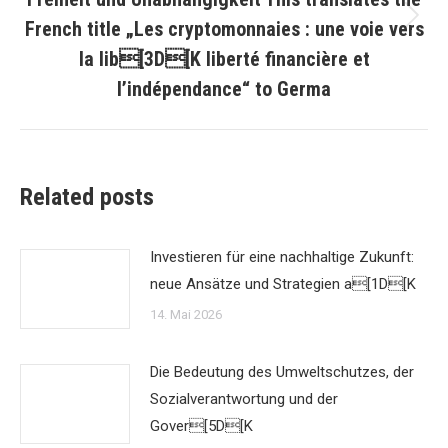
French title „Les cryptomonnaies : une voie vers
Nächster
Beitrag:
la lib[3D[K liberté financière et
l’indépendance“ to Germa
Related posts
Investieren für eine nachhaltige Zukunft:
neue Ansätze und Strategien a[1D[K
14. Mai 2026
Die Bedeutung des Umweltschutzes, der
Sozialverantwortung und der
Gover[5D[K