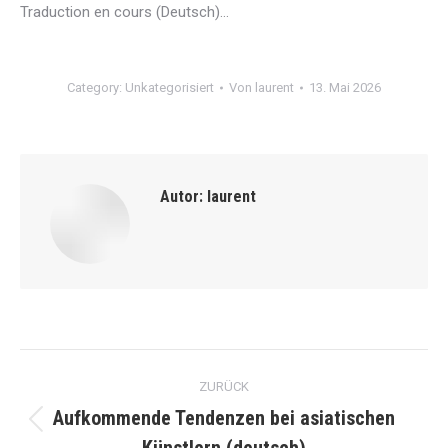
Traduction en cours (Deutsch)…
Category:
Unkategorisiert
Von
laurent
13. Mai 2026
Autor:
laurent
Kommentarnavigation
ZURÜCK
Aufkommende Tendenzen bei asiatischen
Vorheriger