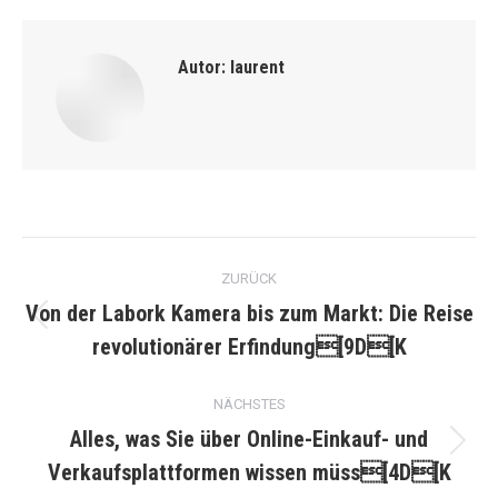
Autor:
laurent
Kommentarnavigation
ZURÜCK
Von der Labork Kamera bis zum Markt: Die Reise
Vorheriger
revolutionärer Erfindung[9D[K
Beitrag:
NÄCHSTES
Alles, was Sie über Online-Einkauf- und
Nächster
Verkaufsplattformen wissen müss[4D[K
Beitrag: