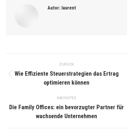
Autor:
laurent
Kommentarnavigation
ZURÜCK
Wie Effiziente Steuerstrategien das Ertrag
Vorheriger
optimieren können
Beitrag:
NÄCHSTES
Die Family Offices: ein bevorzugter Partner für
Nächster
wachsende Unternehmen
Beitrag: