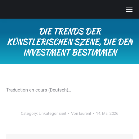
DIE TRENDS DER
KÜNSTLERISCHEN SZENE, DIE DEN
INVESTMENT BESTIMMEN
Sie befinden sich hier:
Traduction en cours (Deutsch)…
Category:
Unkategorisiert
Von
laurent
14. Mai 2026