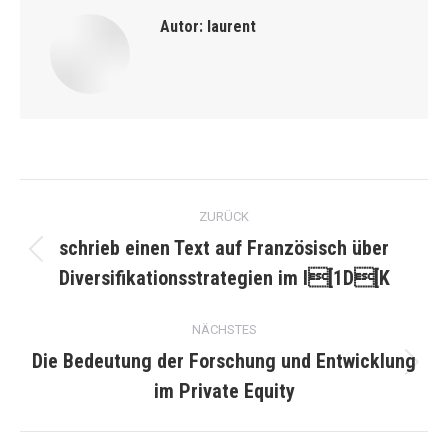
Autor:
laurent
Kommentarnavigation
ZURÜCK
schrieb einen Text auf Französisch über
Vorheriger
Diversifikationsstrategien im I[1D[K
Beitrag:
NÄCHSTES
Die Bedeutung der Forschung und Entwicklung
Nächster
im Private Equity
Beitrag: