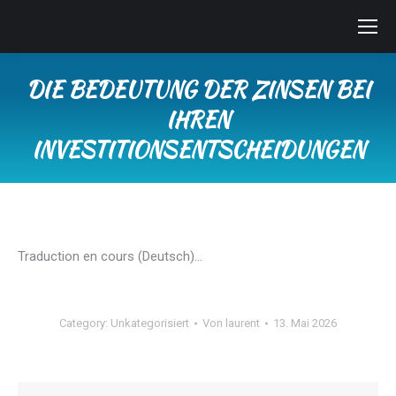
DIE BEDEUTUNG DER ZINSEN BEI
IHREN
INVESTITIONSENTSCHEIDUNGEN
Sie befinden sich hier:
Traduction en cours (Deutsch)…
Category:
Unkategorisiert
Von
laurent
13. Mai 2026