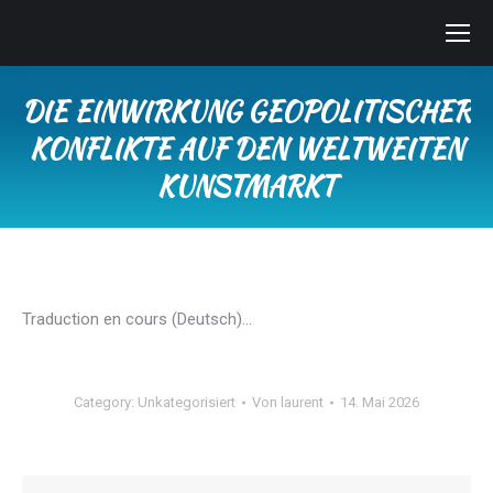
DIE EINWIRKUNG GEOPOLITISCHER
KONFLIKTE AUF DEN WELTWEITEN
KUNSTMARKT
Sie befinden sich hier:
Traduction en cours (Deutsch)…
Category:
Unkategorisiert
Von
laurent
14. Mai 2026