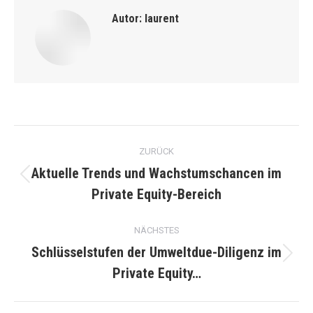
Autor:
laurent
Kommentarnavigation
ZURÜCK
Aktuelle Trends und Wachstumschancen im
Vorheriger
Private Equity-Bereich
Beitrag:
NÄCHSTES
Schlüsselstufen der Umweltdue-Diligenz im
Nächster
Private Equity…
Beitrag: