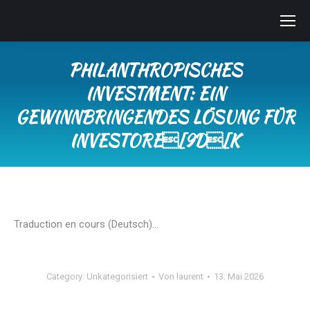
PHILANTHROPISCHES
INVESTMENT: EIN
GEWINNBRINGENDES LÖSUNG FÜR
INVESTORE[9D[K
Sie befinden sich hier:
Traduction en cours (Deutsch)…
Category:
Unkategorisiert
Von
laurent
13. Mai 2026