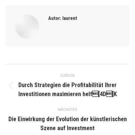
Autor:
laurent
Kommentarnavigation
ZURÜCK
Durch Strategien die Profitabilität Ihrer
Vorheriger
Investitionen maximieren helf[4D[K
Beitrag:
NÄCHSTES
Die Einwirkung der Evolution der künstlerischen
Nächster
Szene auf Investment
Beitrag: