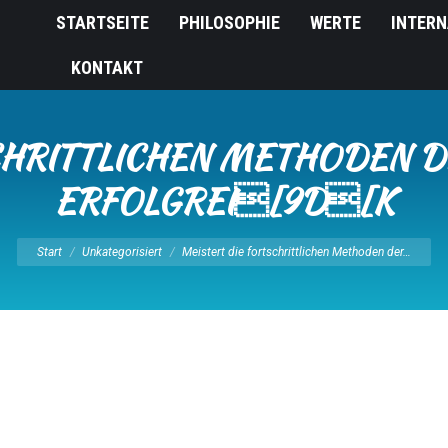
STARTSEITE
PHILOSOPHIE
WERTE
INTERN
KONTAKT
HRITTLICHEN METHODEN D
ERFOLGREI[9D[K
Sie befinden sich hier:
Start
Unkategorisiert
Meistert die fortschrittlichen Methoden der…