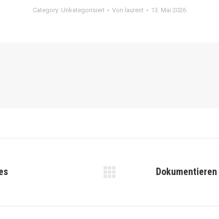
Category:
Unkategorisiert
Von
laurent
13. Mai 2026
es
Dokumentieren
Nächster
Beitrag: