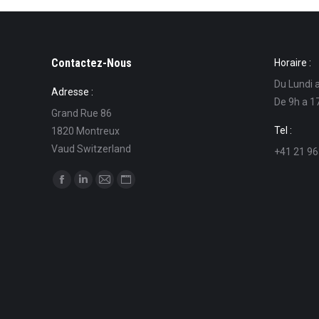
Contactez-Nous
Horaire :
Du Lundi 
Adresse :
De 9h a 1
Grand Rue 86
Tel :
1820 Montreux
Vaud Switzerland
+41 21 96
Finden Sie uns auf:
Facebook
Linkedin
E-
Website
page
page
Mail
page
opens
opens
page
opens
in
in
opens
in
new
new
in
new
window
window
new
window
window