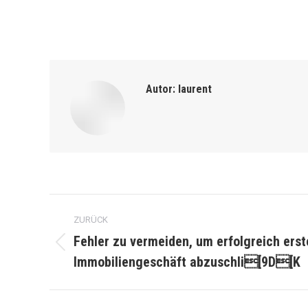
Autor:
laurent
Kommentarnavigation
ZURÜCK
Fehler zu vermeiden, um erfolgreich erst
Vorheriger
Immobiliengeschäft abzuschli[9D[K
Beitrag: