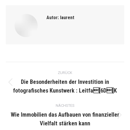
Autor:
laurent
Kommentarnavigation
ZURÜCK
Die Besonderheiten der Investition in
Vorheriger
fotografisches Kunstwerk : Leitfa[6D[K
Beitrag:
NÄCHSTES
Wie Immobilien das Aufbauen von finanzieller
Nächster
Vielfalt stärken kann
Beitrag: