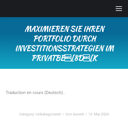
MAXIMIEREN SIE IHREN
PORTFOLIO DURCH
INVESTITIONSSTRATEGIEN IM
PRIVATBE[8D[K
Sie befinden sich hier:
Traduction en cours (Deutsch)…
Category:
Unkategorisiert
Von
laurent
13. Mai 2026