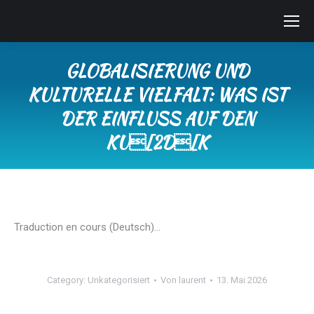
GLOBALISIERUNG UND
KULTURELLE VIELFALT: WAS IST
DER EINFLUSS AUF DEN
KU[2D[K
Sie befinden sich hier:
Traduction en cours (Deutsch)…
Category:
Unkategorisiert
Von
laurent
13. Mai 2026