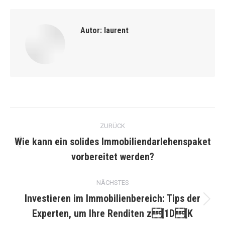
Autor:
laurent
Kommentarnavigation
ZURÜCK
Wie kann ein solides Immobiliendarlehenspaket
Vorheriger
vorbereitet werden?
Beitrag:
NÄCHSTES
Investieren im Immobilienbereich: Tips der
Nächster
Experten, um Ihre Renditen z[1D[K
Beitrag: