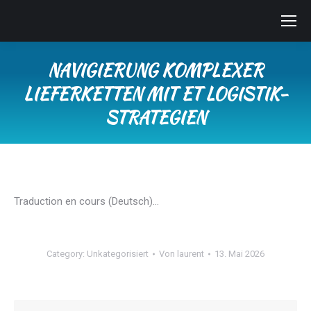
NAVIGIERUNG KOMPLEXER
LIEFERKETTEN MIT ET LOGISTIK-
STRATEGIEN
Sie befinden sich hier:
Traduction en cours (Deutsch)…
Category:
Unkategorisiert
Von
laurent
13. Mai 2026