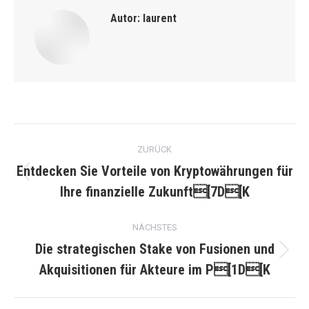
Autor:
laurent
Kommentarnavigation
ZURÜCK
Entdecken Sie Vorteile von Kryptowährungen für
Vorheriger
Ihre finanzielle Zukunft[7D[K
Beitrag:
NÄCHSTES
Die strategischen Stake von Fusionen und
Nächster
Akquisitionen für Akteure im P[1D[K
Beitrag: