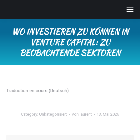
WO INVESTIEREN ZU KÖNNEN IN
VENTURE CAPITAL: ZU
BEOBACHTENDE SEKTOREN
Sie befinden sich hier:
Traduction en cours (Deutsch)…
Category:
Unkategorisiert
Von
laurent
13. Mai 2026