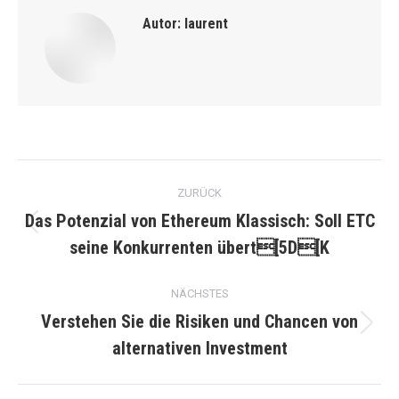
Autor:
laurent
Kommentarnavigation
ZURÜCK
Das Potenzial von Ethereum Klassisch: Soll ETC
Vorheriger
seine Konkurrenten übert[5D[K
Beitrag:
NÄCHSTES
Verstehen Sie die Risiken und Chancen von
Nächster
alternativen Investment
Beitrag: