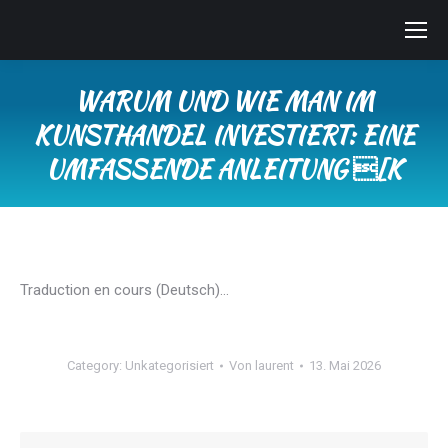
WARUM UND WIE MAN IM
KUNSTHANDEL INVESTIERT: EINE
UMFASSENDE ANLEITUNG [K
Sie befinden sich hier:
Traduction en cours (Deutsch)…
Category:
Unkategorisiert
Von
laurent
13. Mai 2026