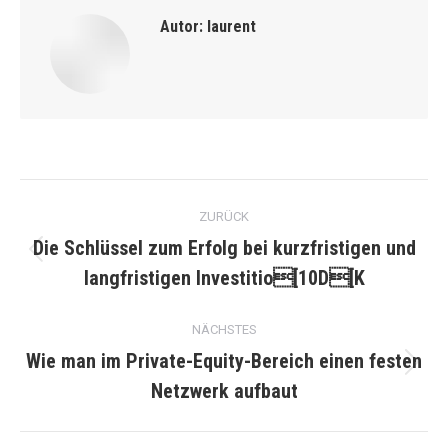
Autor:
laurent
Kommentarnavigation
ZURÜCK
Die Schlüssel zum Erfolg bei kurzfristigen und
Vorheriger
langfristigen Investitio[10D[K
Beitrag:
NÄCHSTES
Wie man im Private-Equity-Bereich einen festen
Nächster
Netzwerk aufbaut
Beitrag: