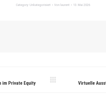
Category:
Unkategorisiert
Von
laurent
13. Mai 2026
 im Private Equity
Virtuelle Auss
Nächster
Beitrag: