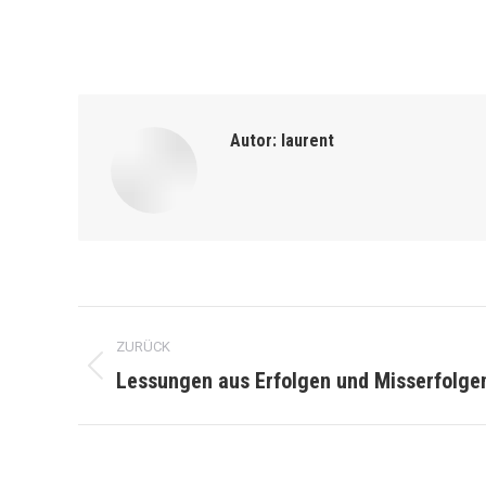
Autor:
laurent
Kommentarnavigation
ZURÜCK
Lessungen aus Erfolgen und Misserfolgen
Vorheriger
Beitrag: