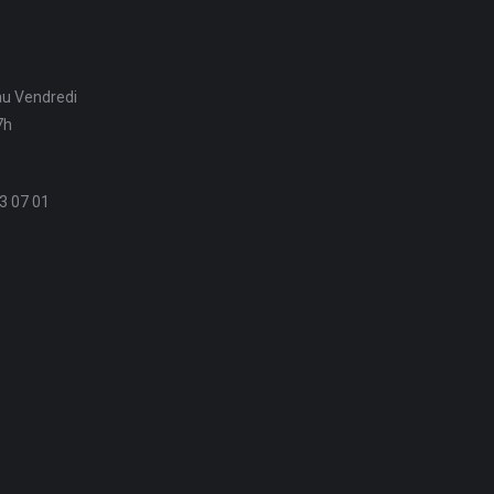
au Vendredi
7h
3 07 01