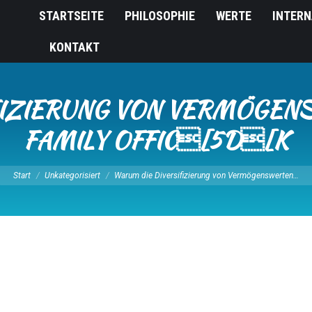
STARTSEITE
PHILOSOPHIE
WERTE
INTERN
KONTAKT
FIZIERUNG VON VERMÖGENS
FAMILY OFFIC[5D[K
Sie befinden sich hier:
Start
Unkategorisiert
Warum die Diversifizierung von Vermögenswerten…