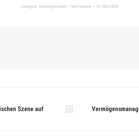
Category:
Unkategorisiert
Von
laurent
13. Mai 2026
rischen Szene auf
Vermögensmanagem
Nächster
Beitrag: