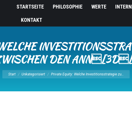
STARTSEITE
PHILOSOPHIE
WERTE
INTERN
KONTAKT
 WELCHE INVESTITIONSSTR
WISCHEN DEN ANN[3D
Sie befinden sich hier:
Start
Unkategorisiert
Private Equity: Welche Investitionsstrategie zu…