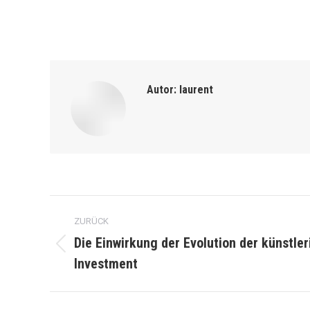
Autor:
laurent
Kommentarnavigation
ZURÜCK
Die Einwirkung der Evolution der künstle
Vorheriger
Investment
Beitrag: