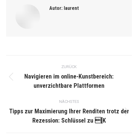
Autor:
laurent
Kommentarnavigation
ZURÜCK
Navigieren im online-Kunstbereich:
Vorheriger
unverzichtbare Plattformen
Beitrag:
NÄCHSTES
Tipps zur Maximierung Ihrer Renditen trotz der
Nächster
Rezession: Schlüssel zu [K
Beitrag: