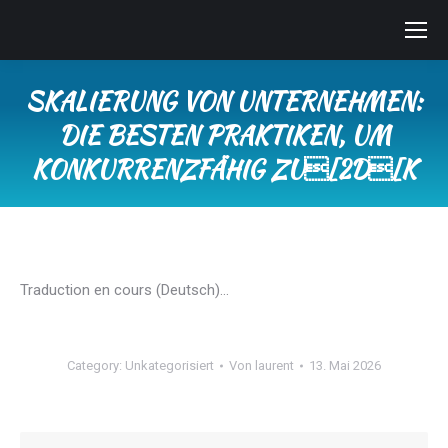
SKALIERUNG VON UNTERNEHMEN:
DIE BESTEN PRAKTIKEN, UM
KONKURRENZFÄHIG ZU[2D[K
Sie befinden sich hier:
Traduction en cours (Deutsch)…
Category:
Unkategorisiert
Von
laurent
13. Mai 2026