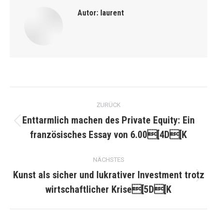
Autor:
laurent
Kommentarnavigation
ZURÜCK
Enttarmlich machen des Private Equity: Ein
Vorheriger
französisches Essay von 6.00[4D[K
Beitrag:
NÄCHSTES
Kunst als sicher und lukrativer Investment trotz
Nächster
wirtschaftlicher Krise[5D[K
Beitrag: