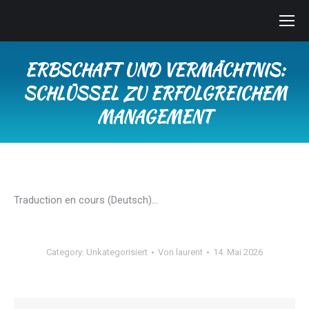
ERBSCHAFT UND VERMÄCHTNIS:
SCHLÜSSEL ZU ERFOLGREICHEM
MANAGEMENT
Sie befinden sich hier:
Traduction en cours (Deutsch)…
Category:
Unkategorisiert
Von
laurent
14. Mai 2026