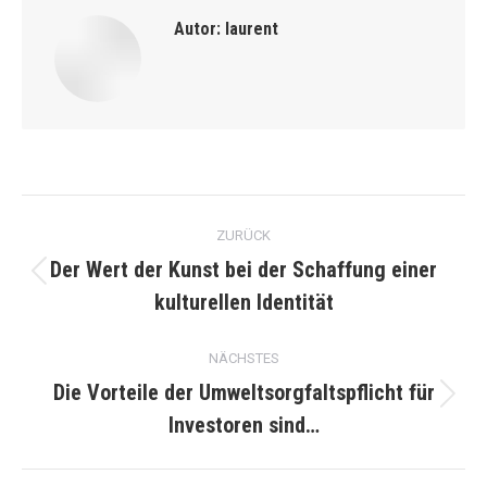
Autor:
laurent
Kommentarnavigation
ZURÜCK
Der Wert der Kunst bei der Schaffung einer
Vorheriger
kulturellen Identität
Beitrag:
NÄCHSTES
Die Vorteile der Umweltsorgfaltspflicht für
Nächster
Investoren sind…
Beitrag: