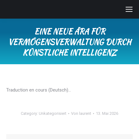
EINE NEUE ÄRA FÜR
VERMÖGENSVERWALTUNG DURCH
KÜNSTLICHE INTELLIGENZ
Sie befinden sich hier:
Traduction en cours (Deutsch)…
Category:
Unkategorisiert
Von
laurent
13. Mai 2026