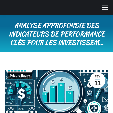
ANALYSE APPROFONDIE DES
INDICATEURS DE PERFORMANCE
CLÉS POUR LES INVESTISSEM…
Vous êtes ici :
Private Equity
FÉV
11