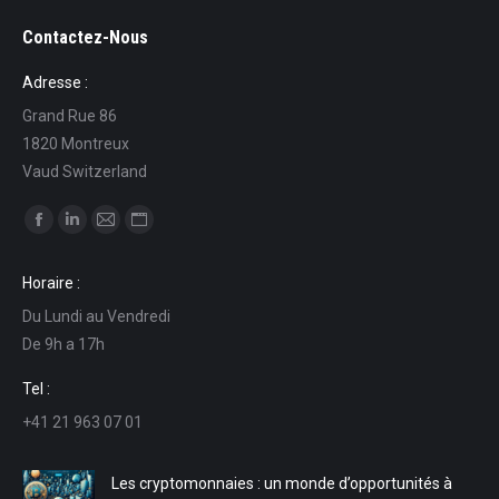
Contactez-Nous
Adresse :
Grand Rue 86
1820 Montreux
Vaud Switzerland
Trouvez nous sur :
La
La
La
La
page
page
page
page
Horaire :
Facebook
LinkedIn
E-
Site
Du Lundi au Vendredi
s'ouvre
s'ouvre
mail
Web
De 9h a 17h
dans
dans
s'ouvre
s'ouvre
une
une
dans
dans
Tel :
nouvelle
nouvelle
une
une
+41 21 963 07 01
fenêtre
fenêtre
nouvelle
nouvelle
fenêtre
fenêtre
Les cryptomonnaies : un monde d’opportunités à