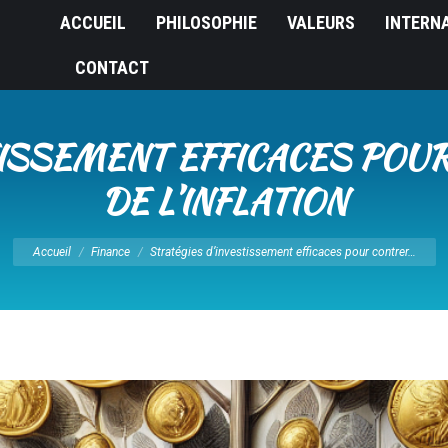
ACCUEIL
PHILOSOPHIE
VALEURS
INTERN
CONTACT
TISSEMENT EFFICACES POUR
DE L’INFLATION
Vous êtes ici :
Accueil
Finance
Stratégies d’investissement efficaces pour contrer…