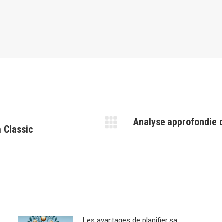
Analyse approfondie 
m Classic
Article
suivant
:
Les avantages de planifier sa