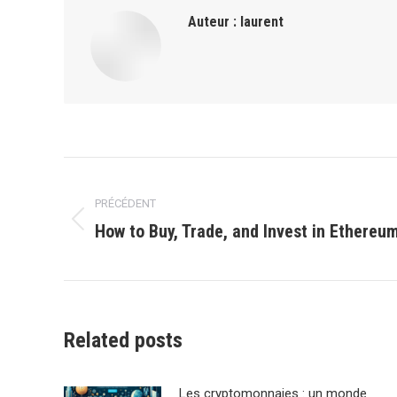
Auteur :
laurent
Navigation
PRÉCÉDENT
article
How to Buy, Trade, and Invest in Ethereu
Article
précédent
:
Related posts
Les cryptomonnaies : un monde