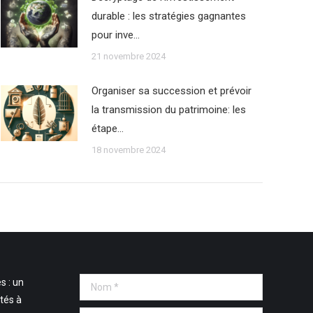
durable : les stratégies gagnantes
pour inve…
21 novembre 2024
Organiser sa succession et prévoir
la transmission du patrimoine: les
étape…
18 novembre 2024
s : un
Nom *
tés à