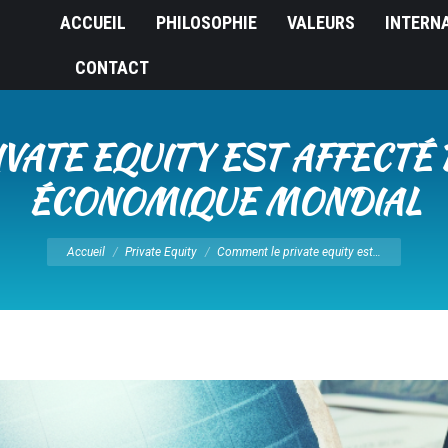
ACCUEIL
PHILOSOPHIE
VALEURS
INTERN
CONTACT
VATE EQUITY EST AFFECTÉ 
ÉCONOMIQUE MONDIAL
Vous êtes ici :
Accueil
Private Equity
Comment le private equity est…