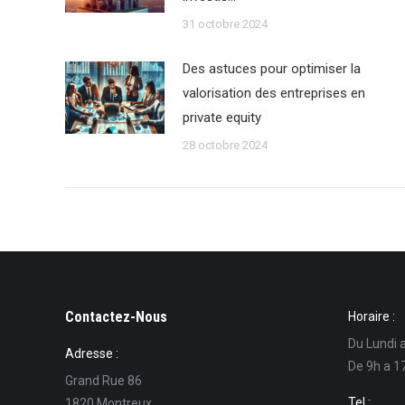
31 octobre 2024
Des astuces pour optimiser la
valorisation des entreprises en
private equity
28 octobre 2024
Contactez-Nous
Horaire :
Du Lundi 
Adresse :
De 9h a 1
Grand Rue 86
Tel :
1820 Montreux