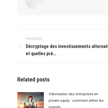
Navigation
PRÉCÉDENT
article
Décryptage des investissements alternati
Article
et quelles pré…
précédent
:
Related posts
Valorisation des entreprises en
private equity : comment attirer les
investis…