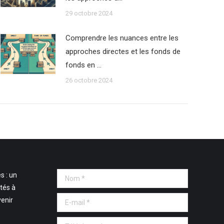
29 octobre 2024
Comprendre les nuances entre les
approches directes et les fonds de
fonds en …
26 octobre 2024
s : un
Nom *
tés à
E-mail *
venir
Téléphone *