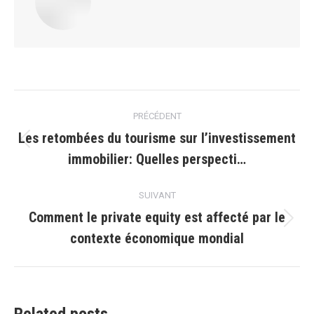
Navigation
PRÉCÉDENT
article
Les retombées du tourisme sur l’investissement
Article
immobilier: Quelles perspecti…
précédent
:
SUIVANT
Comment le private equity est affecté par le
Article
contexte économique mondial
suivant
:
Related posts