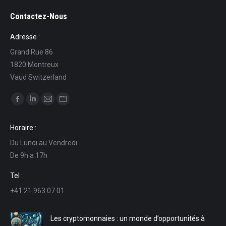
Contactez-Nous
Adresse :
Grand Rue 86
1820 Montreux
Vaud Switzerland
Trouvez nous sur :
La
La
La
La
page
page
page
page
Horaire :
Facebook
LinkedIn
E-
Site
Du Lundi au Vendredi
s'ouvre
s'ouvre
mail
Web
De 9h a 17h
dans
dans
s'ouvre
s'ouvre
une
une
dans
dans
Tel :
nouvelle
nouvelle
une
une
+41 21 963 07 01
fenêtre
fenêtre
nouvelle
nouvelle
fenêtre
fenêtre
Les cryptomonnaies : un monde d’opportunités à