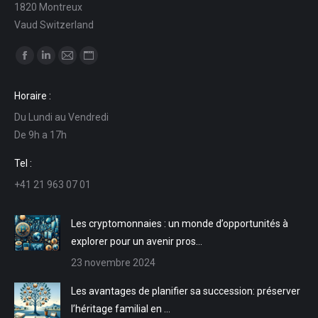
1820 Montreux
Vaud Switzerland
Trouvez nous sur :
La
La
La
La
page
page
page
page
Horaire :
Facebook
LinkedIn
E-
Site
Du Lundi au Vendredi
s'ouvre
s'ouvre
mail
Web
De 9h a 17h
dans
dans
s'ouvre
s'ouvre
une
une
dans
dans
Tel :
nouvelle
nouvelle
une
une
+41 21 963 07 01
fenêtre
fenêtre
nouvelle
nouvelle
fenêtre
fenêtre
Les cryptomonnaies : un monde d’opportunités à
explorer pour un avenir pros…
23 novembre 2024
Les avantages de planifier sa succession: préserver
l’héritage familial en …