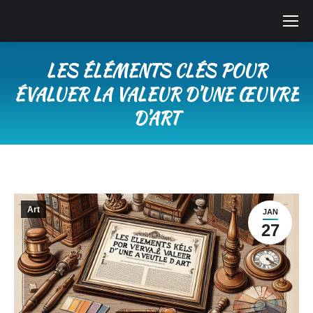
LES ÉLÉMENTS CLÉS POUR
ÉVALUER LA VALEUR D’UNE ŒUVRE
D’ART
Vous êtes ici :
Art
JAN
27