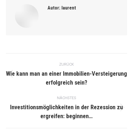
Autor:
laurent
Kommentarnavigation
ZURÜCK
Wie kann man an einer Immobilien-Versteigerung
Vorheriger
erfolgreich sein?
Beitrag:
NÄCHSTES
Investitionsmöglichkeiten in der Rezession zu
Nächster
ergreifen: beginnen…
Beitrag: