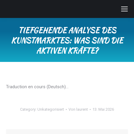
TIEFGEHENDE ANALYSE DES
KUNSTMARKTES: WAS SIND DIE
AKTIVEN KRÄFTE?
Sie befinden sich hier:
Traduction en cours (Deutsch)…
Category:
Unkategorisiert
Von
laurent
13. Mai 2026