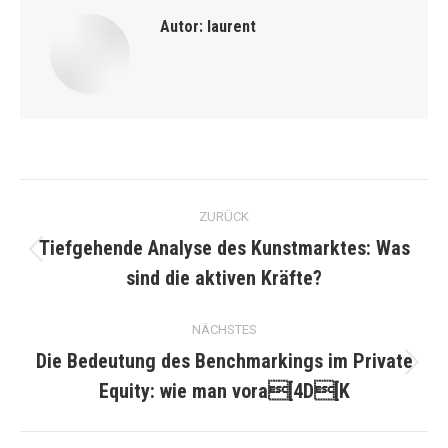
Autor:
laurent
Kommentarnavigation
ZURÜCK
Tiefgehende Analyse des Kunstmarktes: Was
Vorheriger
sind die aktiven Kräfte?
Beitrag:
NÄCHSTES
Die Bedeutung des Benchmarkings im Private
Nächster
Equity: wie man vora[4D[K
Beitrag: