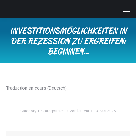
INVESTITIONSMÖGLICHKEITEN IN
DER REZESSION ZU ERGREIFEN:
BEGINNEN…
Sie befinden sich hier:
Traduction en cours (Deutsch)…
Category:
Unkategorisiert
Von
laurent
13. Mai 2026