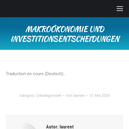
MAKROÖKONOMIE UND
INVESTITIONSENTSCHEIDUNGEN
Sie befinden sich hier:
Traduction en cours (Deutsch)…
Category:
Unkategorisiert
Von
laurent
13. Mai 2026
Autor:
laurent