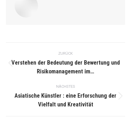
Kommentarnavigation
ZURÜCK
Verstehen der Bedeutung der Bewertung und
Vorheriger
Risikomanagement im…
Beitrag:
NÄCHSTES
Asiatische Künstler : eine Erforschung der
Nächster
Vielfalt und Kreativität
Beitrag: