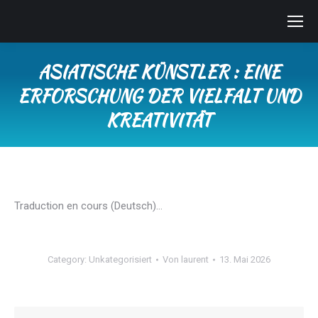
ASIATISCHE KÜNSTLER : EINE
ERFORSCHUNG DER VIELFALT UND
KREATIVITÄT
Sie befinden sich hier:
Traduction en cours (Deutsch)…
Category:
Unkategorisiert
Von
laurent
13. Mai 2026