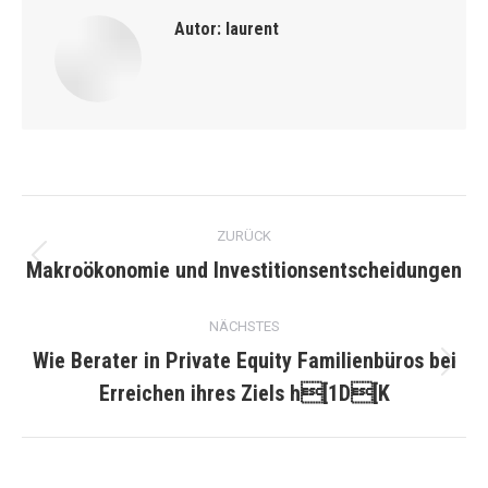
Autor:
laurent
Kommentarnavigation
ZURÜCK
Makroökonomie und Investitionsentscheidungen
Vorheriger
Beitrag:
NÄCHSTES
Wie Berater in Private Equity Familienbüros bei
Nächster
Erreichen ihres Ziels h[1D[K
Beitrag: