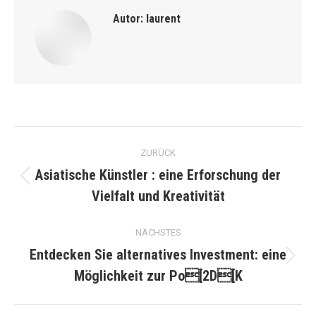
Autor:
laurent
Kommentarnavigation
ZURÜCK
Asiatische Künstler : eine Erforschung der
Vorheriger
Vielfalt und Kreativität
Beitrag:
NÄCHSTES
Entdecken Sie alternatives Investment: eine
Nächster
Möglichkeit zur Po[2D[K
Beitrag: