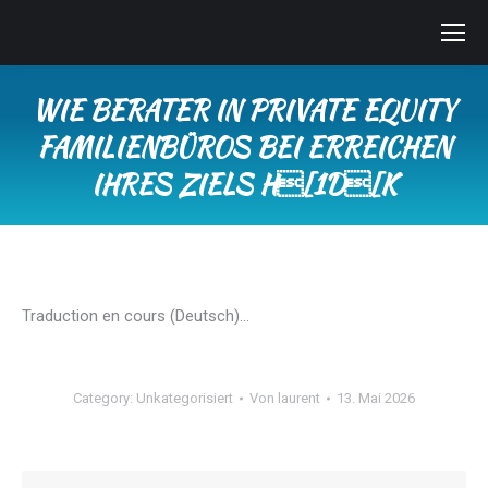
WIE BERATER IN PRIVATE EQUITY
FAMILIENBÜROS BEI ERREICHEN
IHRES ZIELS H[1D[K
Sie befinden sich hier:
Traduction en cours (Deutsch)…
Category:
Unkategorisiert
Von
laurent
13. Mai 2026