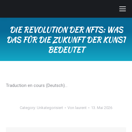
DIE REVOLUTION DER NFTS: WAS
DAS FÜR DIE ZUKUNFT DER KUNST
BEDEUTET
Sie befinden sich hier:
Traduction en cours (Deutsch)…
Category:
Unkategorisiert
Von
laurent
13. Mai 2026