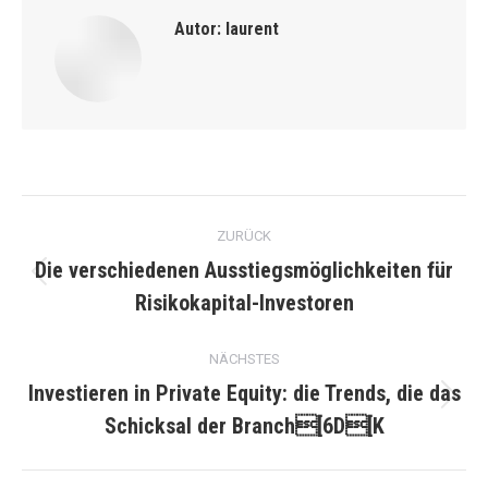
Autor:
laurent
Kommentarnavigation
ZURÜCK
Die verschiedenen Ausstiegsmöglichkeiten für
Vorheriger
Risikokapital-Investoren
Beitrag:
NÄCHSTES
Investieren in Private Equity: die Trends, die das
Nächster
Schicksal der Branch[6D[K
Beitrag: