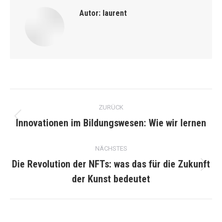
Autor:
laurent
Kommentarnavigation
ZURÜCK
Innovationen im Bildungswesen: Wie wir lernen
Vorheriger
Beitrag:
NÄCHSTES
Die Revolution der NFTs: was das für die Zukunft
Nächster
der Kunst bedeutet
Beitrag: