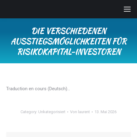
DIE VERSCHIEDENEN
AUSSTIEGSMÖGLICHKEITEN FÜR
RISIKOKAPITAL-INVESTOREN
Sie befinden sich hier:
Traduction en cours (Deutsch)…
Category:
Unkategorisiert
Von
laurent
13. Mai 2026