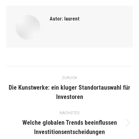
Autor:
laurent
Kommentarnavigation
ZURÜCK
Die Kunstwerke: ein kluger Standortauswahl für
Vorheriger
Investoren
Beitrag:
NÄCHSTES
Welche globalen Trends beeinflussen
Nächster
Investitionsentscheidungen
Beitrag: