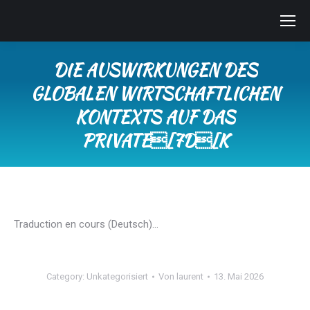
DIE AUSWIRKUNGEN DES
GLOBALEN WIRTSCHAFTLICHEN
KONTEXTS AUF DAS
PRIVATE[7D[K
Sie befinden sich hier:
Traduction en cours (Deutsch)…
Category:
Unkategorisiert
Von
laurent
13. Mai 2026