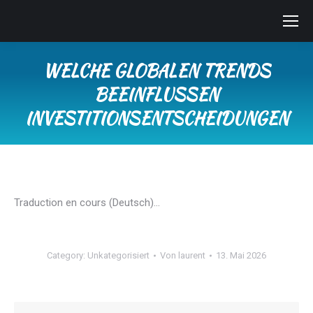
WELCHE GLOBALEN TRENDS
BEEINFLUSSEN
INVESTITIONSENTSCHEIDUNGEN
Sie befinden sich hier:
Traduction en cours (Deutsch)…
Category:
Unkategorisiert
Von
laurent
13. Mai 2026