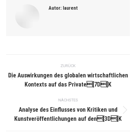
Autor:
laurent
Kommentarnavigation
ZURÜCK
Die Auswirkungen des globalen wirtschaftlichen
Vorheriger
Kontexts auf das Private[7D[K
Beitrag:
NÄCHSTES
Analyse des Einflusses von Kritiken und
Nächster
Kunstveröffentlichungen auf den[3D[K
Beitrag: